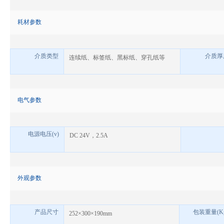
耗材参数
介质类型
介质厚
连续纸、标签纸、黑标纸、穿孔纸等
电气参数
电源电压
(v)
DC 24V
，
2.5A
外观参数
产品尺寸
包装重量
(K
252×300×190mm