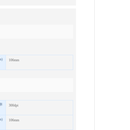
m)
106mm
率
300dpi
m)
106mm