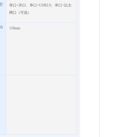
型
串口
+
并口、串口
+USB2.0
、串口
+
以太
网口（可选）
码
118mm