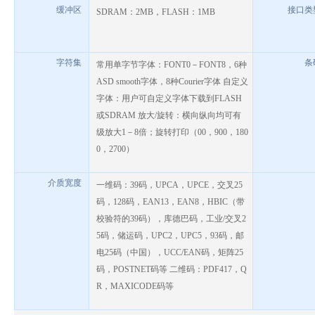
缓冲区
接口类
SDRAM
：
2MB
，
FLASH
：
1MB
字符集
条
常用单字节字体：
FONT0
－
FONT8
，
6
种
ASD smooth
字体，
8
种
Courier
字体 自定义
字体：用户可自定义字体下载到
FLASH
或
SDRAM
放大
/
旋转：横向纵向均可有
级放大
1
－
8
倍；旋转打印（
00
，
900
，
180
0
，
2700
）
介质宽度
一维码：
39
码，
UPCA
，
UPCE
，交叉
25
码，
128
码，
EAN13
，
EAN8
，
HBIC
（带
校验符的
39
码），库德巴码，工业
/
交叉
2
5
码，储运码，
UPC2
，
UPC5
，
93
码，邮
电
25
码（中国），
UCC/EAN
码，矩阵
25
码，
POSTNET
码等 二维码：
PDF417
，
Q
R
，
MAXICODE
码等